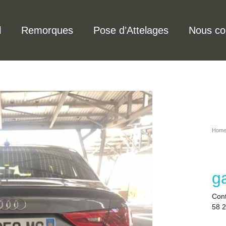
l
Remorques
Pose d’Attelages
Nous co
Hom
g
Cont
58 2