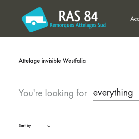
Acc
RAS84
Découvrez
:
nos
Attelage invisible Westfalia
Remorques
remorques
Attelages
et
Sud
installation
everything
You're looking for
84
d'attelages
à
Vedène
(Avignon,
Sort by
Vaucluse)