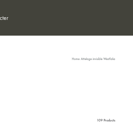
cter
Home
Attelage invisible Westfalia
109 Products