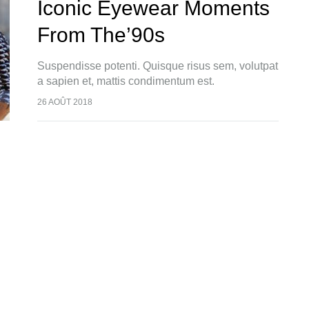
Iconic Eyewear Moments
From The’90s
Suspendisse potenti. Quisque risus sem, volutpat
a sapien et, mattis condimentum est.
Suspendisse feugiat cursus turpis, et porta lectus
26 AOÛT 2018
euismod accumsan. Nam felis ipsum, eleifend sit
amet sodales pellentesque, commodo…