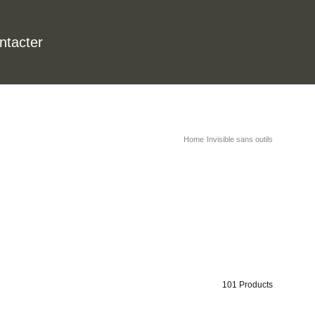
ntacter
Home
Invisible sans outils
101 Products