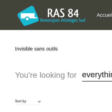
Accuei
RAS84
Découvrez
:
nos
Invisible sans outils
Remorques
remorques
Attelages
et
Sud
installation
everythi
You're looking for
84
d'attelages
à
Vedène
(Avignon,
Sort by
Vaucluse)