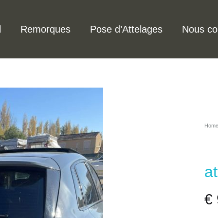
l
Remorques
Pose d’Attelages
Nous co
Hom
a
€