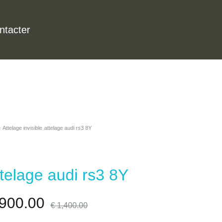
ntacter
e
Attelage invisible
attelage audi rs3 8Y
ttelage audi rs3 8Y
900.00
€
1,400.00