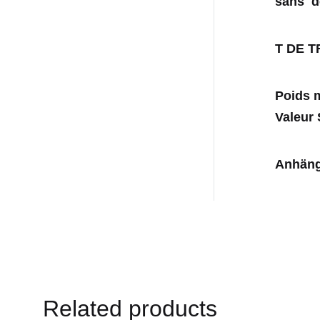
sans d
T DE 
Poids m
Valeur 
Anhäng
Related products