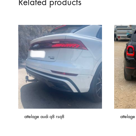
Related products
attelage audi q8 rsq8
attelage