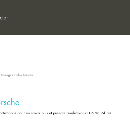
cter
Attelage invisible
Porsche
rsche
actez-nous pour en savoir plus et prendre rendez-vous : 06 58 24 39