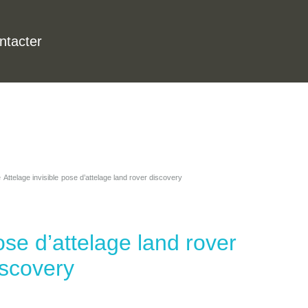
ntacter
e
Attelage invisible
pose d’attelage land rover discovery
ose d’attelage land rover
iscovery