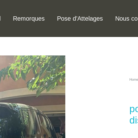
l
Remorques
Pose d’Attelages
Nous co
Hom
p
d