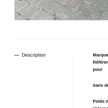
Description
Marqu
Référ
pour
Sans dé
Poids m